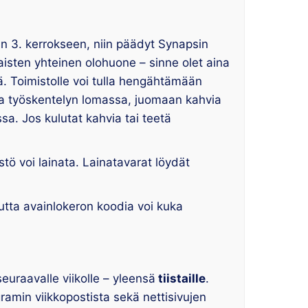
 3. kerrokseen, niin päädyt Synapsin
laisten yhteinen olohuone – sinne olet aina
äärä. Toimistolle voi tulla hengähtämään
ssa työskentelyn lomassa, juomaan kahvia
sa. Jos kulutat kahvia tai teetä
istö voi lainata. Lainatavarat löydät
utta avainlokeron koodia voi kuka
euraavalle viikolle – yleensä
tiistaille
.
ramin viikkopostista sekä nettisivujen