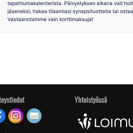
tapahtumakalenterista. Päivystyksen aikana voit hoitaa
jäseneksi, hakea tilaamiasi synapsituotteita tai osta
Vastaanotamme vain korttimaksuja!
teystiedot
Yhteistyössä