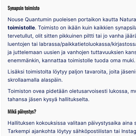
Synapsin toimisto
Nouse Quantumin puoleisen portaikon kautta Naturan
toimistolle
. Toimisto on ikään kuin kaikkien synapsi
tervetullut, olit sitten pikkuinen piltti tai jo vanha j
luentojen tai labrassa/paikkatietoluokassa/kirjasto
ja juttelemaan uusien ja vanhojen tuttavuuksien kans
enemmänkin, kannattaa toimistolle tuoda oma muki.
Lisäksi toimistolta löytyy paljon tavaroita, joita jäsen
skrollaamalla alaspäin.
Toimiston ovea pidetään oletusarvoisesti lukossa, m
tahansa jäsen kysyä hallitukselta.
Mikä päivystys?
Hallituksen kokouksissa valitaan päivystysaika aina s
Tarkempi ajankohta löytyy sähköpostilistan tai Instag