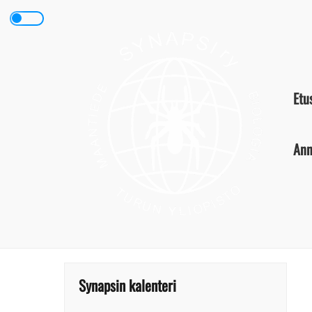
Skip
to
content
Etu
Ann
Synapsin kalenteri